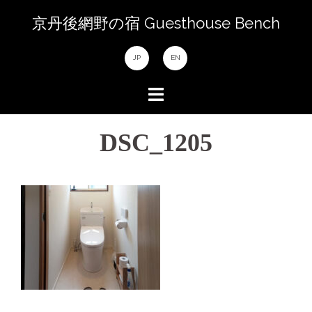
コ
京丹後網野の宿 Guesthouse Bench
ン
テ
JP
EN
ン
ツ
へ
ス
DSC_1205
キ
ッ
プ