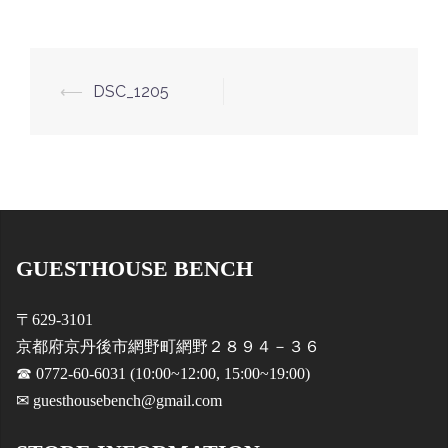
投
⟵
DSC_1205
稿
ナ
ビ
ゲ
ー
GUESTHOUSE BENCH
シ
ョ
〒629-3101
ン
京都府京丹後市網野町網野２８９４－３６
☎ 0772-60-6031 (10:00~12:00, 15:00~19:00)
✉ guesthousebench@gmail.com