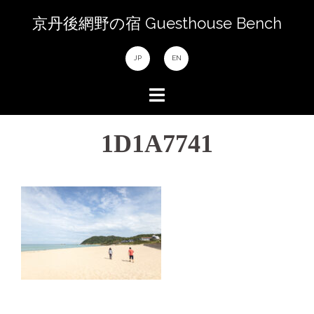
コ
京丹後網野の宿 Guesthouse Bench
ン
テ
JP
EN
ン
ツ
へ
ス
1D1A7741
キ
ッ
プ