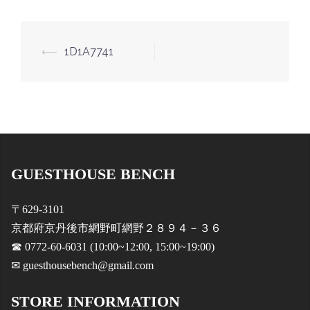
投
⟵
1D1A7741
稿
ナ
ビ
ゲ
ー
GUESTHOUSE BENCH
シ
ョ
〒629-3101
ン
京都府京丹後市網野町網野２８９４－３６
☎ 0772-60-6031 (10:00~12:00, 15:00~19:00)
✉ guesthousebench@gmail.com
STORE INFORMATION