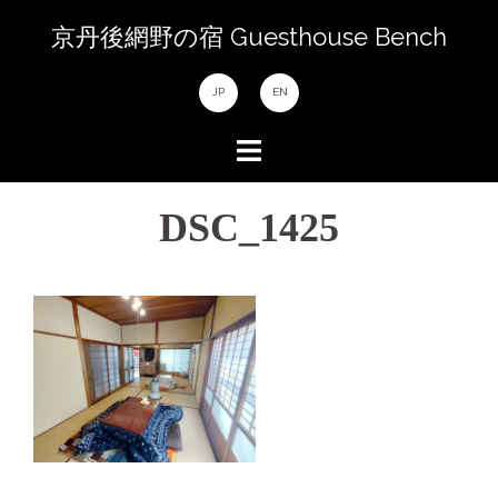
コ
京丹後網野の宿 Guesthouse Bench
ン
テ
JP
EN
ン
ツ
へ
ス
DSC_1425
キ
ッ
プ