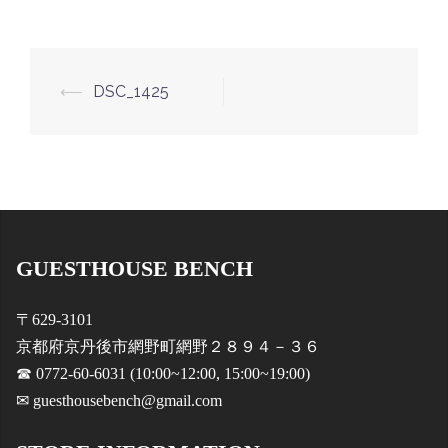
投
⟵
DSC_1425
稿
ナ
ビ
ゲ
ー
GUESTHOUSE BENCH
シ
ョ
〒629-3101
ン
京都府京丹後市網野町網野２８９４－３６
☎ 0772-60-6031 (10:00~12:00, 15:00~19:00)
✉ guesthousebench@gmail.com