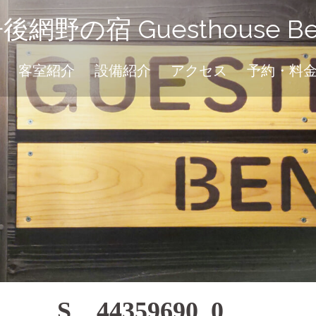
後網野の宿 Guesthouse Be
客室紹介
設備紹介
アクセス
予約・料
S__44359690_0